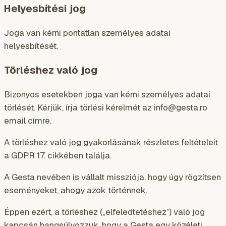
Helyesbítési jog
Joga van kérni pontatlan személyes adatai
helyesbítését.
Törléshez való jog
Bizonyos esetekben joga van kérni személyes adatai
törlését. Kérjük, írja törlési kérelmét az info@gesta.ro
email címre.
A törléshez való jog gyakorlásának részletes feltételeit
a GDPR 17. cikkében találja.
A Gesta nevében is vállalt missziója, hogy úgy rögzítsen
eseményeket, ahogy azok történnek.
Éppen ezért, a törléshez („elfeledtetéshez”) való jog
kapcsán hangsúlyozzuk, hogy a Gesta egy közéleti