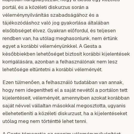
portál, és a közéleti diskurzus során a
véleménynyilvánítás szabadságához és a
tájékozódáshoz való jog gyakorlása általában
elsőbbséget élvez. Gyakran előfordul, és teljesen
rendben van, ha utólag meghasonlunk, nem értünk
egyet a korábbi véleményünkkel. A Gesta a
későbbiekben lehetőséget biztosít korábbi kijelentések
korrigálására, azonban a felhasználónak nem lesz
lehetősége eltüntetni a korábbi véleményét.
Ezen túlmenően, a felhasználó tudatában van annak,
hogy nem idegenítheti el a saját nevétől a portálon tett
kijelentéseit, véleményét, amennyiben azokat korábban
saját névvel vállaltan másokkal megosztotta, ugyanis
ellehetetleníti a közéleti diskurzust, ha a kijelentéseket
utólag meg nem történtté lehet tenni.
A Gesta támogatja az anonim véleménynyilvánítást,